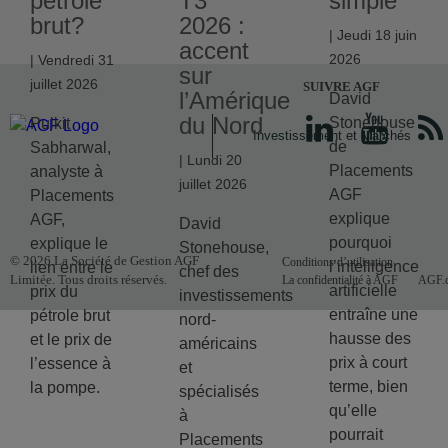
pétrole
T3
simple
brut?
2026 :
| Jeudi 18 juin
accent
2026
| Vendredi 31
sur
juillet 2026
SUIVRE AGF
l’Amérique
David
du Nord
Stonehouse
Pulkit
Investissement et Marchés
de
Sabharwal,
| Lundi 20
Placements
analyste à
juillet 2026
AGF
Placements
explique
AGF,
David
pourquoi
explique le
Stonehouse,
© 2026 La Société de Gestion AGF
Conditions d’utilisation
l’intelligence
lien entre le
chef des
Limitée. Tous droits réservés.
La confidentialité à AGF
AGF.
artificielle
prix du
investissements
entraîne une
pétrole brut
nord-
hausse des
et le prix de
américains
prix à court
l’essence à
et
terme, bien
la pompe.
spécialisés
qu’elle
à
pourrait
Placements